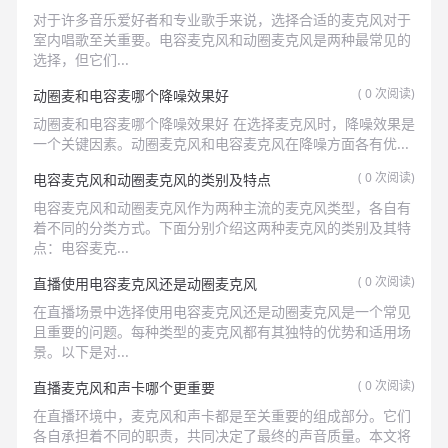
对于许多音乐爱好者和专业歌手来说，选择合适的麦克风对于
室内唱歌至关重要。电容麦克风和动圈麦克风是两种最常见的
选择，但它们...
(
0
次阅读)
动圈麦和电容麦哪个降噪效果好
动圈麦和电容麦哪个降噪效果好 在选择麦克风时，降噪效果是
一个关键因素。动圈麦克风和电容麦克风在降噪方面各有优...
(
0
次阅读)
电容麦克风和动圈麦克风的类别及特点
电容麦克风和动圈麦克风作为两种主流的麦克风类型，各自有
着不同的分类方式。下面分别介绍这两种麦克风的类别及其特
点：电容麦克...
(
0
次阅读)
直播使用电容麦克风还是动圈麦克风
在直播场景中选择使用电容麦克风还是动圈麦克风是一个常见
且重要的问题。每种类型的麦克风都有其独特的优势和适用场
景。以下是对...
(
0
次阅读)
直播麦克风和声卡哪个更重要
在直播环境中，麦克风和声卡都是至关重要的组成部分。它们
各自承担着不同的职责，共同决定了最终的声音质量。本文将