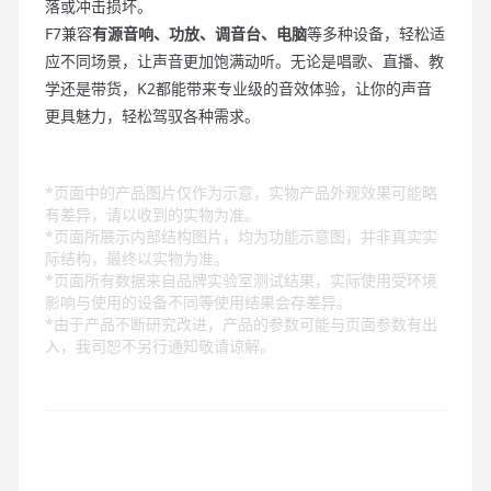
落或冲击损坏。
F7兼容
有源音响、功放、调音台、电脑
等多种设备，轻松适
应不同场景，让声音更加饱满动听。无论是唱歌、直播、教
学还是带货，K2都能带来专业级的音效体验，让你的声音
更具魅力，轻松驾驭各种需求。
*页面中的产品图片仅作为示意，实物产品外观效果可能略
有差异，请以收到的实物为准。
*页面所展示内部结构图片，均为功能示意图，并非真实实
际结构，最终以实物为准。
*页面所有数据来自品牌实验室测试结果，实际使用受环境
影响与使用的设备不同等使用结果会存差异。
*由于产品不断研究改进，产品的参数可能与页面参数有出
入，我司恕不另行通知敬请谅解。