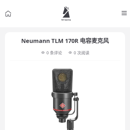
Op
Neumann TLM 170R 电容麦克风
0 条评论
0
次阅读