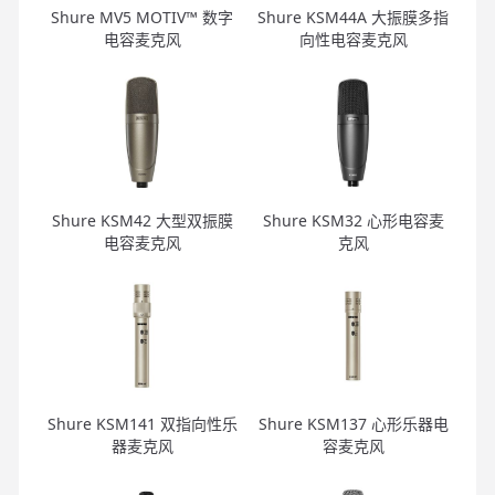
Shure MV5 MOTIV™ 数字
Shure KSM44A 大振膜多指
电容麦克风
向性电容麦克风
Shure KSM42 大型双振膜
Shure KSM32 心形电容麦
电容麦克风
克风
Shure KSM141 双指向性乐
Shure KSM137 心形乐器电
器麦克风
容麦克风