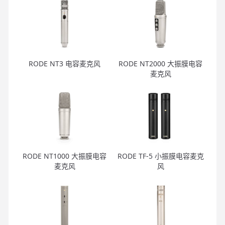
RODE NT3 电容麦克风
RODE NT2000 大振膜电容
麦克风
RODE NT1000 大振膜电容
RODE TF-5 小振膜电容麦克
麦克风
风