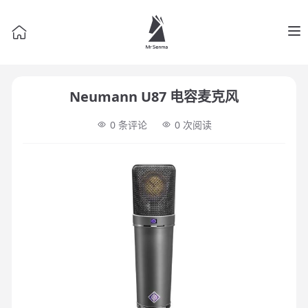
Op
Neumann U87 电容麦克风
0 条评论
0
次阅读