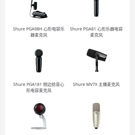
Shure PGA98H 心形电容乐
Shure PGA81 心形乐器电容
器麦克风
麦克风
Shure PGA181 侧边拾音心
Shure MV7X 主播麦克风
形电容麦克风