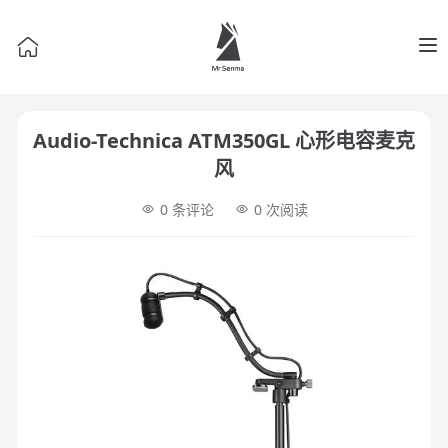
Op
Audio-Technica ATM350GL 心形电容麦克
风
0 条评论
0
次阅读