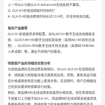
上一代GLX-D或GLX-D Advanced无线系统不兼容。
Q: GLX-D+的电池续航时间如何？
A: GLX-D+的电池使用时间长达12小时，并支持快充功能。
相关产品推荐
GLX-D+系统提供多种配置，如GLXD16+数字无线吉他踏板系
统、GLXD14R+/85数字无线机架系统（采用WL185领夹式话
筒）、GLXD24+/B58数字无线手持式系统（采用BETA®58A
人声话筒）等，满足不同用户的需求。
同类型产品的详细优劣势分析
与其他品牌的无线话筒系统相比，Shure GLX-D+在双频段技
术、续航能力和智能充电方面表现出色。然而，某些竞品可能
在价格或某些特定功能上更具优势。在选择时，用户应根据自
己的实际需求和预算进行权衡。
例如，某品牌A的无线话筒系统虽然价格较低，但在带宽和抗
干扰能力上可能不如GLX-D+。而品牌B的无线话筒系统虽然具
备某些高级功能，但续航能力和充电便捷性方面则稍显不足。