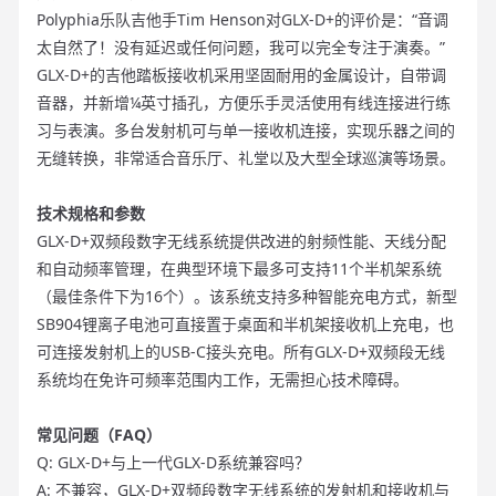
Polyphia乐队吉他手Tim Henson对GLX-D+的评价是：“音调
太自然了！没有延迟或任何问题，我可以完全专注于演奏。”
GLX-D+的吉他踏板接收机采用坚固耐用的金属设计，自带调
音器，并新增¼英寸插孔，方便乐手灵活使用有线连接进行练
习与表演。多台发射机可与单一接收机连接，实现乐器之间的
无缝转换，非常适合音乐厅、礼堂以及大型全球巡演等场景。
技术规格和参数
GLX-D+双频段数字无线系统提供改进的射频性能、天线分配
和自动频率管理，在典型环境下最多可支持11个半机架系统
（最佳条件下为16个）。该系统支持多种智能充电方式，新型
SB904锂离子电池可直接置于桌面和半机架接收机上充电，也
可连接发射机上的USB-C接头充电。所有GLX-D+双频段无线
系统均在免许可频率范围内工作，无需担心技术障碍。
常见问题（FAQ）
Q: GLX-D+与上一代GLX-D系统兼容吗？
A: 不兼容，GLX-D+双频段数字无线系统的发射机和接收机与