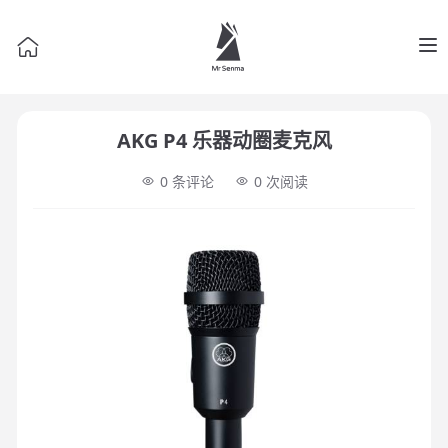
Op
AKG P4 乐器动圈麦克风
0 条评论
0
次阅读