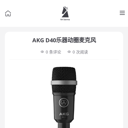
Op
AKG D40乐器动圈麦克风
0 条评论
0
次阅读